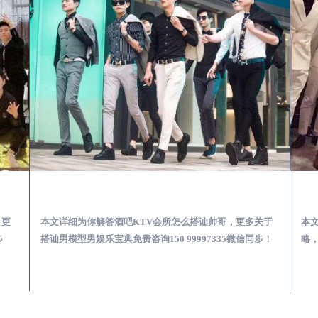
第一次到外地-怎么选择男模场消费体验安全靠谱必看
遵州酒吧KTV会所怎么搭讪帅哥-用什么样的方式搭讪成功率高
，更
本文详细为你解答酒吧KTV会所怎么搭讪帅哥，更多关于
本
步
搭讪男模型男娱乐宝典免费咨询150 99997335微信同步！
略，