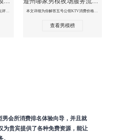
遵州那个KTV酒吧找男模帅哥男妓多-普罗旺斯KTV真实口碑点评
遵州哪家男模夜场服务流程全面-五号公馆KTV消费价格点评
本文详细为你解答普罗旺斯消费价格点评，更多关于那个KTV酒吧找男模帅哥最多免费咨询150 99997335微信同步！
本文详细为你解答五号公馆KTV消费价格，更多关于哪家男模夜场服务流程全面免费咨询150 99997335微信同步！
查看男模榜
型男会所消费排名体验向导，并且就
仅为贵宾提供了各种免费资源，能让
务。