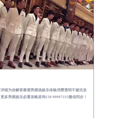
遵州怎么样选择靠谱男模场娱乐体验消费透明不被坑
文详细为你解答靠谱男模场娱乐体验消费透明不被坑攻
本文详细为你解答
更多男模娱乐必看攻略咨询150 99997335微信同步！
关于男模面试防坑攻