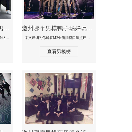
遵州最大有名生意最好男模少爷场KTV体验-嫚城国际KTV消费价格点评
遵州哪个男模鸭子场好玩陪酒服务好-M2会所KTV消费口碑点评
本文详细为你解答嫚城国际KTV消费价格口碑点评，更多关于最大有名生意最好男模少爷场KTV体验免费咨询150 99997335微信同步！
本文详细为你解答M2会所消费口碑点评，更多关于哪个男模鸭子场好玩陪酒服务好免费咨询150 99997335微信同步！
查看男模榜