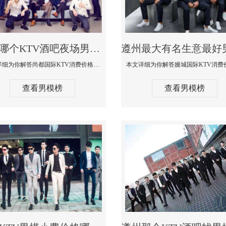
遵州哪个KTV酒吧夜场男模公关型男最帅-尚都国际KTV消费价格点评
本文详细为你解答尚都国际KTV消费价格点评，更多关于哪个KTV酒吧夜场男模公关型男最帅免费咨询150 99997335微信同步
查看男模榜
查看男模榜