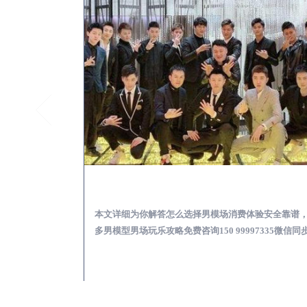
遵州KTV酒吧会所男模少爷男公关招聘-高薪招聘
遵州出差
关招聘攻略，更多
本文详细为你解答怎么选择男模场消费体验安全靠谱
97335微信同步！
多男模型男场玩乐攻略免费咨询150 99997335微信同