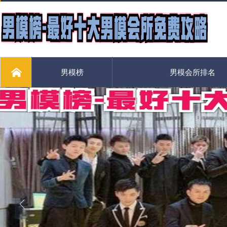
男模榜
男模会所排名