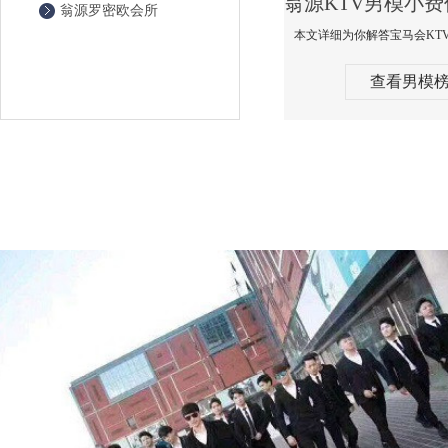
翁源罗密欧会所
查看男模