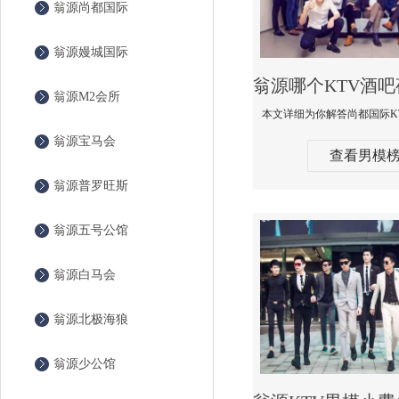
翁源尚都国际
翁源嫚城国际
翁源M2会所
翁源宝马会
查看男模
翁源普罗旺斯
翁源五号公馆
翁源白马会
翁源北极海狼
翁源少公馆