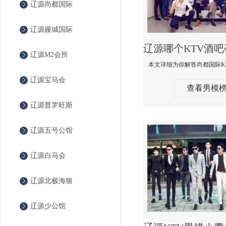
辽源尚都国际
辽源嫚城国际
辽源M2会所
辽源宝马会
查看男模
辽源普罗旺斯
辽源五号公馆
辽源白马会
辽源北极海狼
辽源少公馆