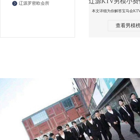
辽源罗密欧会所
查看男模