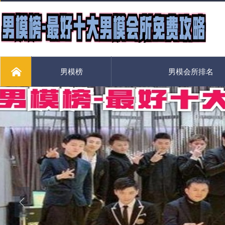
男模榜
男模会所排名