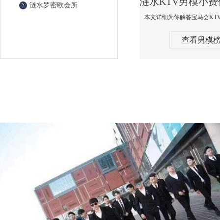
涟水罗密欧会所
查看男模