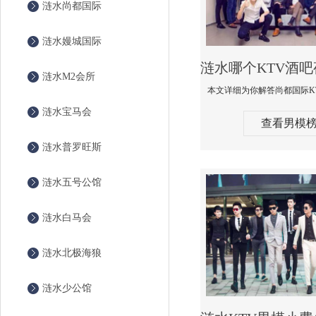
涟水尚都国际
涟水嫚城国际
涟水M2会所
涟水宝马会
查看男模
涟水普罗旺斯
涟水五号公馆
涟水白马会
涟水北极海狼
涟水少公馆