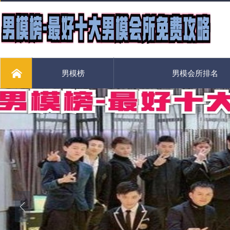
男模榜
男模会所排名