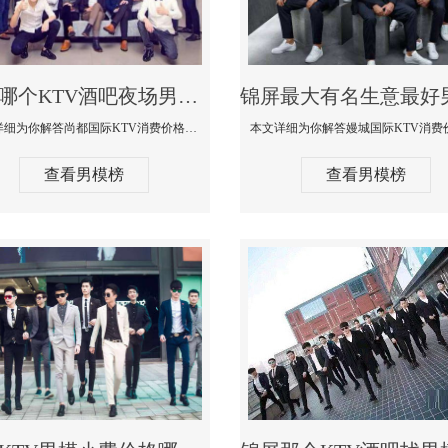
锦屏哪个KTV酒吧夜场男模公关型男最帅-尚都国际KTV消费价格点评
本文详细为你解答尚都国际KTV消费价格点评，更多关于哪个KTV酒吧夜场男模公关型男最帅免费咨询150 99997335微信同步
查看男模榜
查看男模榜