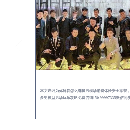
锦屏KTV酒吧会所男模少爷男公关招聘-高薪招聘
锦屏出差
关招聘攻略，更多
本文详细为你解答怎么选择男模场消费体验安全靠谱
97335微信同步！
多男模型男场玩乐攻略免费咨询150 99997335微信同