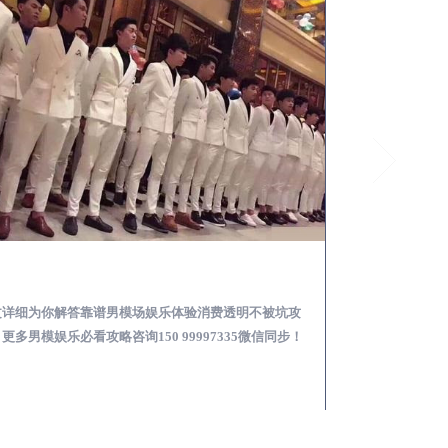
锦屏怎么样选择靠谱男模场娱乐体验消费透明不被坑
文详细为你解答靠谱男模场娱乐体验消费透明不被坑攻
本文详细为你解答
更多男模娱乐必看攻略咨询150 99997335微信同步！
关于男模面试防坑攻