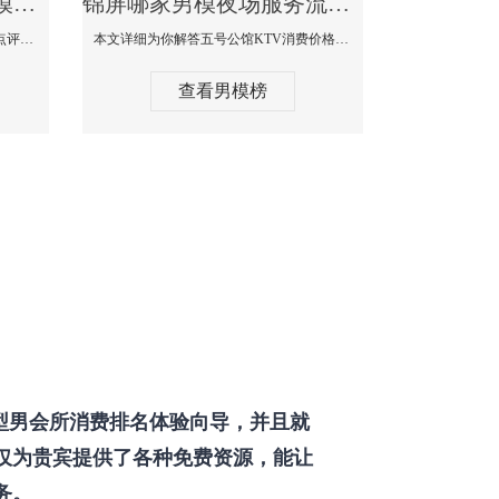
锦屏那个KTV酒吧找男模帅哥男妓多-普罗旺斯KTV真实口碑点评
锦屏哪家男模夜场服务流程全面-五号公馆KTV消费价格点评
本文详细为你解答普罗旺斯消费价格点评，更多关于那个KTV酒吧找男模帅哥最多免费咨询150 99997335微信同步！
本文详细为你解答五号公馆KTV消费价格，更多关于哪家男模夜场服务流程全面免费咨询150 99997335微信同步！
查看男模榜
型男会所消费排名体验向导，并且就
仅为贵宾提供了各种免费资源，能让
务。