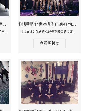
锦屏最大有名生意最好男模少爷场KTV体验-嫚城国际KTV消费价格点评
锦屏哪个男模鸭子场好玩陪酒服务好-M2会所KTV消费口碑点评
本文详细为你解答嫚城国际KTV消费价格口碑点评，更多关于最大有名生意最好男模少爷场KTV体验免费咨询150 99997335微信同步！
本文详细为你解答M2会所消费口碑点评，更多关于哪个男模鸭子场好玩陪酒服务好免费咨询150 99997335微信同步！
查看男模榜