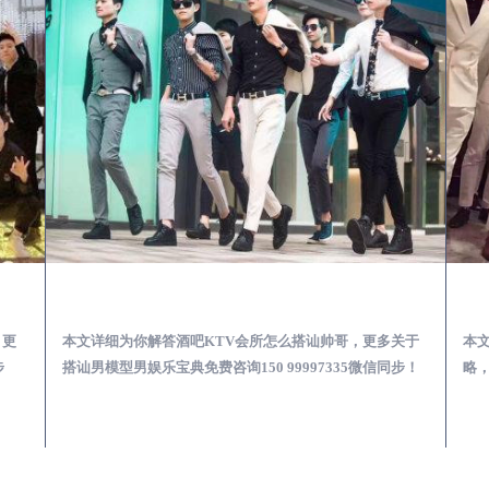
第一次到外地-怎么选择男模场消费体验安全靠谱必看
锦屏酒吧KTV会所怎么搭讪帅哥-用什么样的方式搭讪成功率高
，更
本文详细为你解答酒吧KTV会所怎么搭讪帅哥，更多关于
本
步
搭讪男模型男娱乐宝典免费咨询150 99997335微信同步！
略，