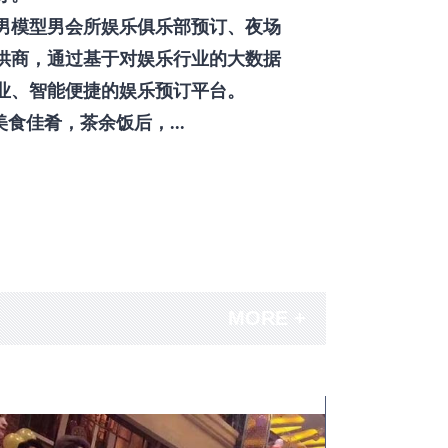
男模型男会所娱乐俱乐部预订、夜场
供商，通过基于对娱乐行业的大数据
业、智能便捷的娱乐预订平台。
佳肴，茶余饭后，...
MORE +