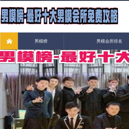
男模榜
男模会所排名