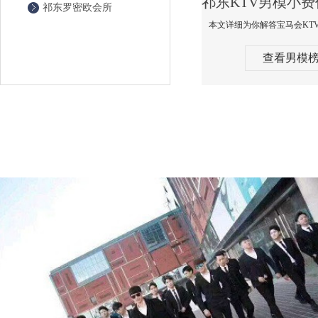
祁东罗密欧会所
查看男模