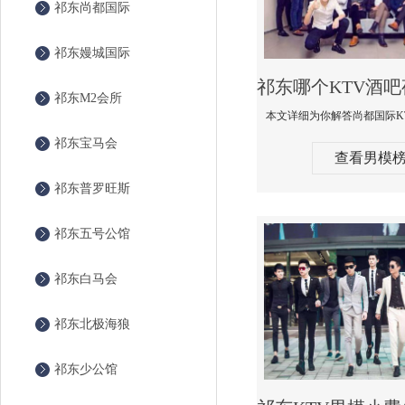
祁东尚都国际
祁东嫚城国际
祁东M2会所
祁东宝马会
查看男模
祁东普罗旺斯
祁东五号公馆
祁东白马会
祁东北极海狼
祁东少公馆