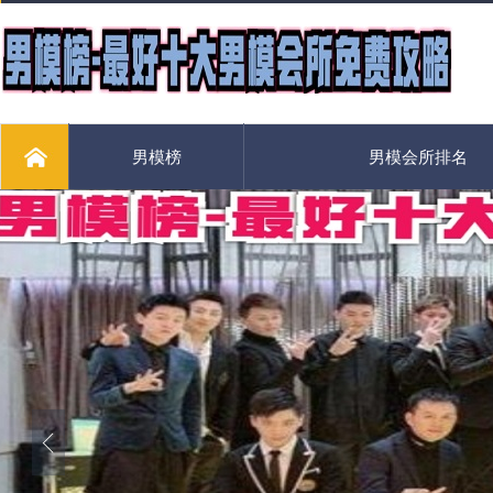
男模榜
男模会所排名