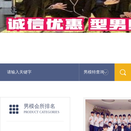
男模特查询
男模会所排名
PRODUCT CATEGORIES