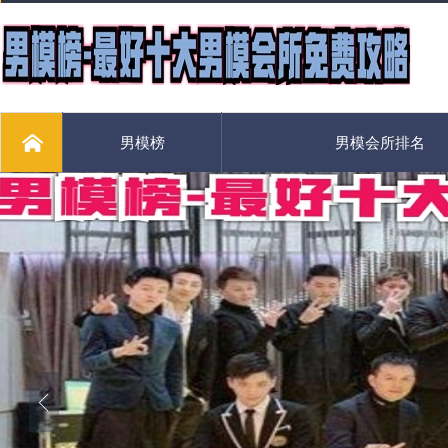
男模榜
男模会所排名