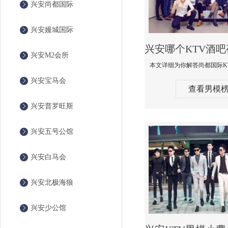
兴安尚都国际
兴安嫚城国际
兴安M2会所
兴安宝马会
查看男模
兴安普罗旺斯
兴安五号公馆
兴安白马会
兴安北极海狼
兴安少公馆