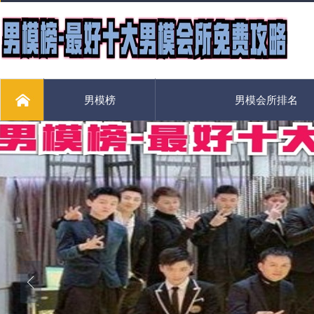
男模榜
男模会所排名