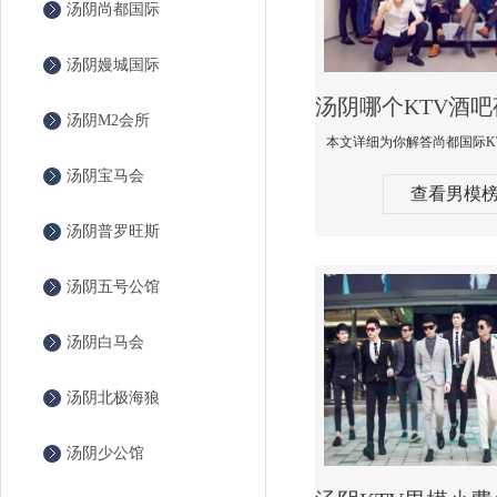
汤阴尚都国际
汤阴嫚城国际
汤阴M2会所
汤阴宝马会
查看男模
汤阴普罗旺斯
汤阴五号公馆
汤阴白马会
汤阴北极海狼
汤阴少公馆