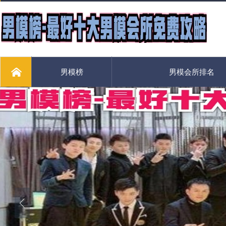
男模榜
男模会所排名