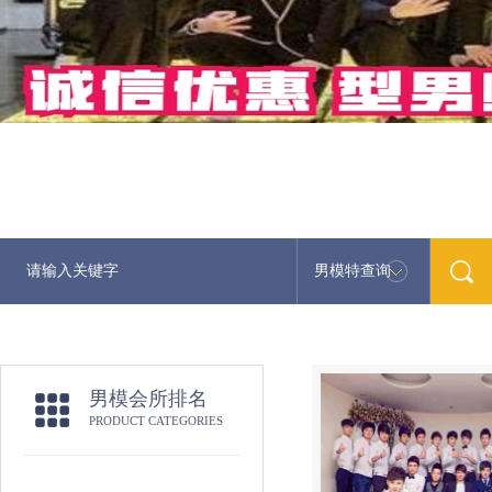
男模特查询
男模会所排名
PRODUCT CATEGORIES