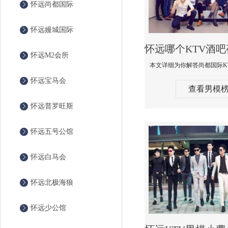
怀远尚都国际
怀远嫚城国际
怀远M2会所
怀远宝马会
查看男模
怀远普罗旺斯
怀远五号公馆
怀远白马会
怀远北极海狼
怀远少公馆