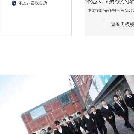
怀远罗密欧会所
查看男模