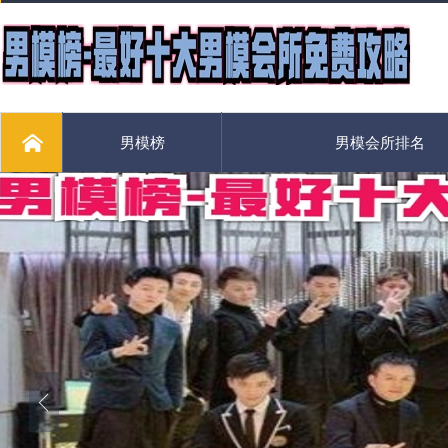
男模榜
男模会所排名