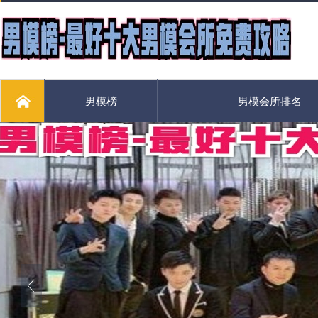
男模榜
男模会所排名