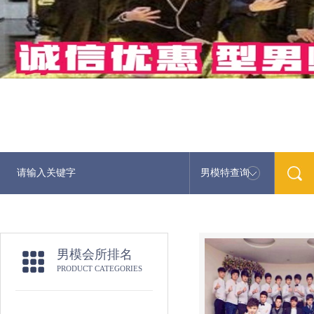
男模特查询
男模会所排名
PRODUCT CATEGORIES