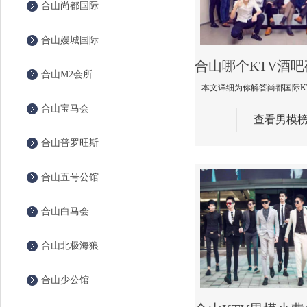
合山尚都国际
合山嫚城国际
合山M2会所
合山宝马会
查看男模
合山普罗旺斯
合山五号公馆
合山白马会
合山北极海狼
合山少公馆