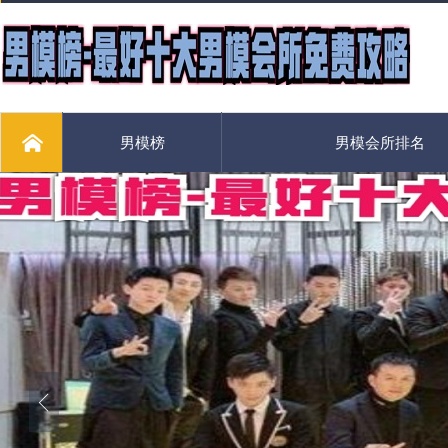
男模榜
男模会所排名