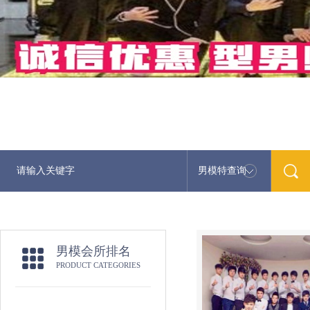
男模特查询
男模会所排名
PRODUCT CATEGORIES