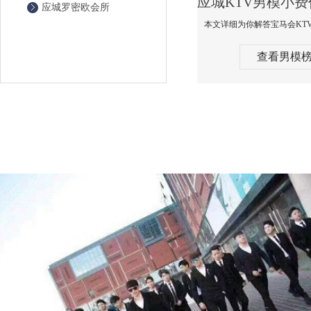
应城罗密欧会所
查看男模