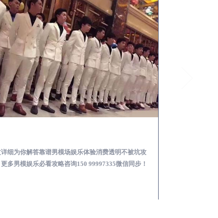
马山怎么样选择靠谱男模场娱乐体验消费透明不被坑
文详细为你解答靠谱男模场娱乐体验消费透明不被坑攻
本文详细为你解答
更多男模娱乐必看攻略咨询150 99997335微信同步！
关于男模面试防坑攻