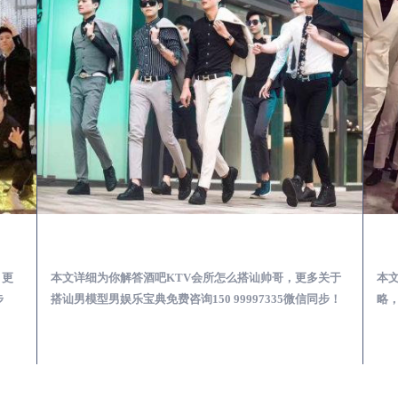
第一次到外地-怎么选择男模场消费体验安全靠谱必看
马山酒吧KTV会所怎么搭讪帅哥-用什么样的方式搭讪成功率高
，更
本文详细为你解答酒吧KTV会所怎么搭讪帅哥，更多关于
本
步
搭讪男模型男娱乐宝典免费咨询150 99997335微信同步！
略，