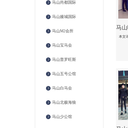
马山尚都国际
马山嫚城国际
马山M2会所
马山宝马会
马山普罗旺斯
马山五号公馆
马山白马会
马山北极海狼
马山少公馆