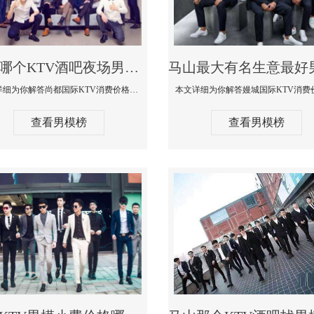
马山哪个KTV酒吧夜场男模公关型男最帅-尚都国际KTV消费价格点评
本文详细为你解答尚都国际KTV消费价格点评，更多关于哪个KTV酒吧夜场男模公关型男最帅免费咨询150 99997335微信同步
查看男模榜
查看男模榜