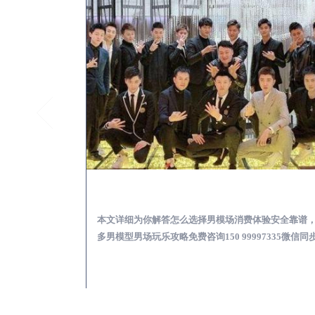
马山KTV酒吧会所男模少爷男公关招聘-高薪招聘
马山出差
关招聘攻略，更多
本文详细为你解答怎么选择男模场消费体验安全靠谱
97335微信同步！
多男模型男场玩乐攻略免费咨询150 99997335微信同