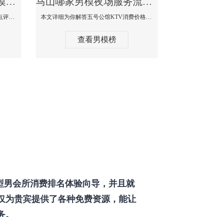
马山那个KTV酒吧找男模帅哥男妓多-普罗旺斯KTV真实口碑点评
马山哪家男模夜场服务流程全面-五号公馆KTV消费价格点评
本文详细为你解答普罗旺斯消费价格点评，更多关于那个KTV酒吧找男模帅哥最多免费咨询150 99997335微信同步！
本文详细为你解答五号公馆KTV消费价格，更多关于哪家男模夜场服务流程全面免费咨询150 99997335微信同步！
查看男模榜
型男会所消费排名体验向导，并且就
仅为贵宾提供了各种免费资源，能让
务。