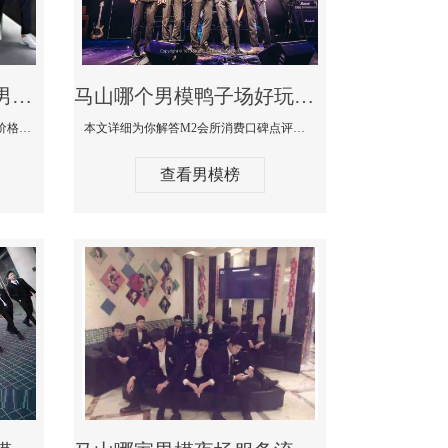
马山最大有名生意最好男模少爷场KTV体验-嫚城国际KTV消费价格点评
马山哪个男模鸭子场好玩陪酒服务好-M2会所KTV消费口碑点评
本文详细为你解答嫚城国际KTV消费价格口碑点评，更多关于最大有名生意最好男模少爷场KTV体验免费咨询150 99997335微信同步！
本文详细为你解答M2会所消费口碑点评，更多关于哪个男模鸭子场好玩陪酒服务好免费咨询150 99997335微信同步！
查看男模榜