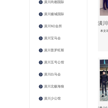
潢川尚都国际
潢川嫚城国际
潢川M2会所
潢川宝马会
潢川普罗旺斯
潢川五号公馆
潢川白马会
潢川北极海狼
潢川少公馆