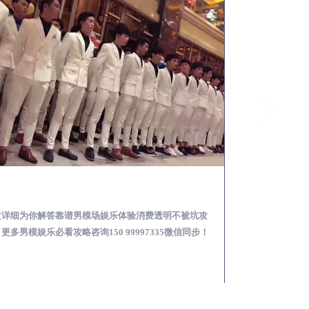
潢川怎么样选择靠谱男模场娱乐体验消费透明不被坑
文详细为你解答靠谱男模场娱乐体验消费透明不被坑攻
本文详细为你解答
更多男模娱乐必看攻略咨询150 99997335微信同步！
关于男模面试防坑攻