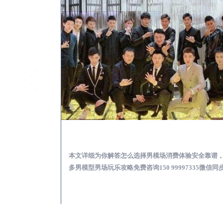
潢川KTV酒吧会所男模少爷男公关招聘-高薪招聘
潢川出差
关招聘攻略，更多
本文详细为你解答怎么选择男模场消费体验安全靠谱
97335微信同步！
多男模型男场玩乐攻略免费咨询150 99997335微信同