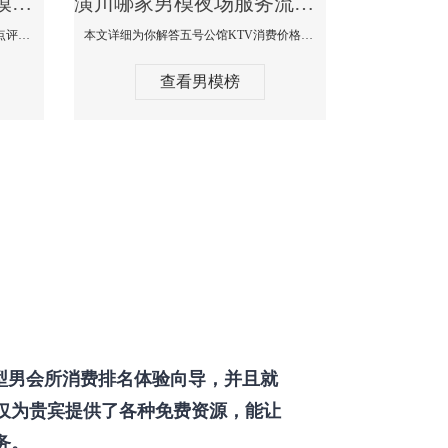
潢川那个KTV酒吧找男模帅哥男妓多-普罗旺斯KTV真实口碑点评
潢川哪家男模夜场服务流程全面-五号公馆KTV消费价格点评
本文详细为你解答普罗旺斯消费价格点评，更多关于那个KTV酒吧找男模帅哥最多免费咨询150 99997335微信同步！
本文详细为你解答五号公馆KTV消费价格，更多关于哪家男模夜场服务流程全面免费咨询150 99997335微信同步！
查看男模榜
型男会所消费排名体验向导，并且就
仅为贵宾提供了各种免费资源，能让
务。