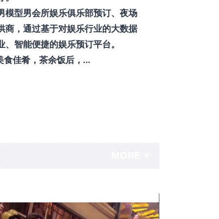
男模型男会所娱乐俱乐部预订、夜场
供商，通过基于对娱乐行业的大数据
业、智能便捷的娱乐预订平台。
佳肴，茶余饭后，...
MORE +