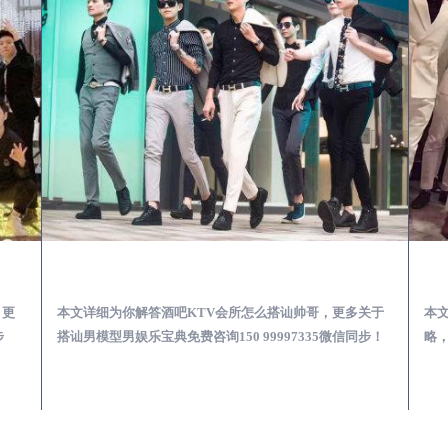
第一次到外地-怎么选择男模场消费体验安全靠谱必看
潢川酒吧KTV会所怎么搭讪帅哥-用什么样的方式搭讪成功率高
，更
本文详细为你解答酒吧KTV会所怎么搭讪帅哥，更多关于
本
步
搭讪男模型男娱乐宝典免费咨询150 99997335微信同步！
略，