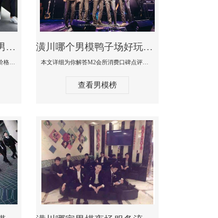
潢川最大有名生意最好男模少爷场KTV体验-嫚城国际KTV消费价格点评
潢川哪个男模鸭子场好玩陪酒服务好-M2会所KTV消费口碑点评
本文详细为你解答嫚城国际KTV消费价格口碑点评，更多关于最大有名生意最好男模少爷场KTV体验免费咨询150 99997335微信同步！
本文详细为你解答M2会所消费口碑点评，更多关于哪个男模鸭子场好玩陪酒服务好免费咨询150 99997335微信同步！
查看男模榜