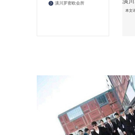
潢川罗密欧会所