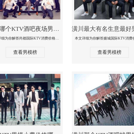
潢川哪个KTV酒吧夜场男模公关型男最帅-尚都国际KTV消费价格点评
本文详细为你解答尚都国际KTV消费价格点评，更多关于哪个KTV酒吧夜场男模公关型男最帅免费咨询150 99997335微信同步
查看男模榜
查看男模榜