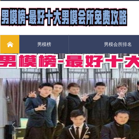
男模榜
男模会所排名