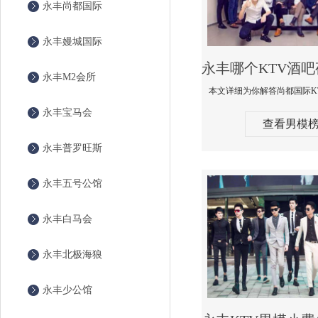
永丰尚都国际
永丰嫚城国际
永丰M2会所
永丰宝马会
查看男模
永丰普罗旺斯
永丰五号公馆
永丰白马会
永丰北极海狼
永丰少公馆