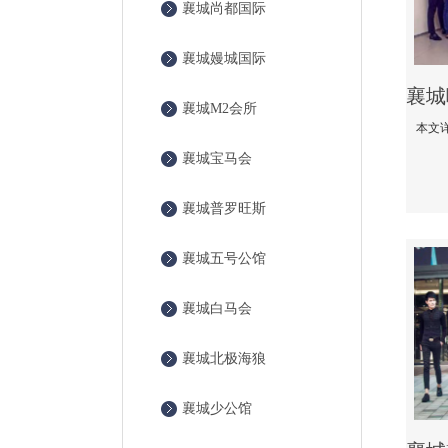
襄城尚都国际
襄城嫚城国际
襄城M2会所
襄城宝马会
襄城普罗旺斯
襄城五号公馆
襄城白马会
襄城北极海狼
襄城少公馆