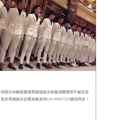
襄城怎么样选择靠谱男模场娱乐体验消费透明不被坑
文详细为你解答靠谱男模场娱乐体验消费透明不被坑攻
本文详细为你解答
更多男模娱乐必看攻略咨询150 99997335微信同步！
关于男模面试防坑攻