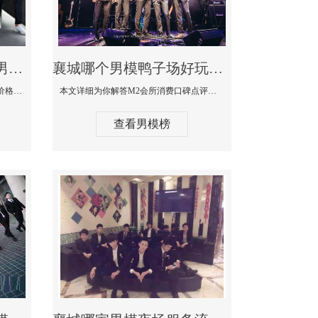
襄城最大有名生意最好男模少爷场KTV体验-嫚城国际KTV消费价格点评
襄城哪个男模鸭子场好玩陪酒服务好-M2会所KTV消费口碑点评
本文详细为你解答嫚城国际KTV消费价格口碑点评，更多关于最大有名生意最好男模少爷场KTV体验免费咨询150 99997335微信同步！
本文详细为你解答M2会所消费口碑点评，更多关于哪个男模鸭子场好玩陪酒服务好免费咨询150 99997335微信同步！
查看男模榜