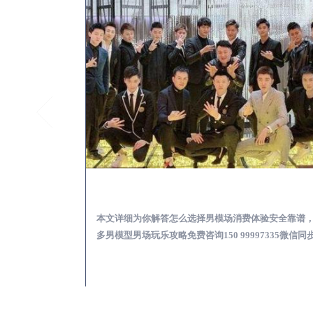
襄城KTV酒吧会所男模少爷男公关招聘-高薪招聘
襄城出差
关招聘攻略，更多
本文详细为你解答怎么选择男模场消费体验安全靠谱
97335微信同步！
多男模型男场玩乐攻略免费咨询150 99997335微信同