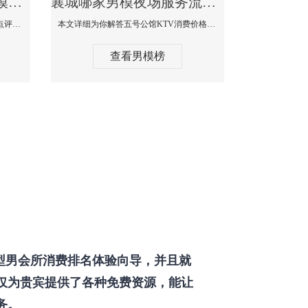
襄城那个KTV酒吧找男模帅哥男妓多-普罗旺斯KTV真实口碑点评
襄城哪家男模夜场服务流程全面-五号公馆KTV消费价格点评
本文详细为你解答普罗旺斯消费价格点评，更多关于那个KTV酒吧找男模帅哥最多免费咨询150 99997335微信同步！
本文详细为你解答五号公馆KTV消费价格，更多关于哪家男模夜场服务流程全面免费咨询150 99997335微信同步！
查看男模榜
型男会所消费排名体验向导，并且就
仅为贵宾提供了各种免费资源，能让
务。