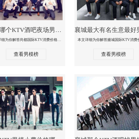
襄城哪个KTV酒吧夜场男模公关型男最帅-尚都国际KTV消费价格点评
本文详细为你解答尚都国际KTV消费价格点评，更多关于哪个KTV酒吧夜场男模公关型男最帅免费咨询150 99997335微信同步
查看男模榜
查看男模榜