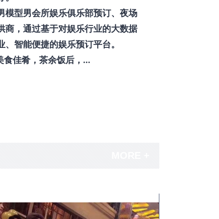
男模型男会所娱乐俱乐部预订、夜场
供商，通过基于对娱乐行业的大数据
业、智能便捷的娱乐预订平台。
佳肴，茶余饭后，...
MORE +