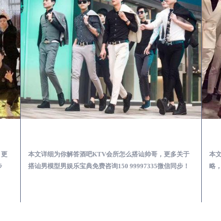
第一次到外地-怎么选择男模场消费体验安全靠谱必看
襄城酒吧KTV会所怎么搭讪帅哥-用什么样的方式搭讪成功率高
，更
本文详细为你解答酒吧KTV会所怎么搭讪帅哥，更多关于
本
步
搭讪男模型男娱乐宝典免费咨询150 99997335微信同步！
略，