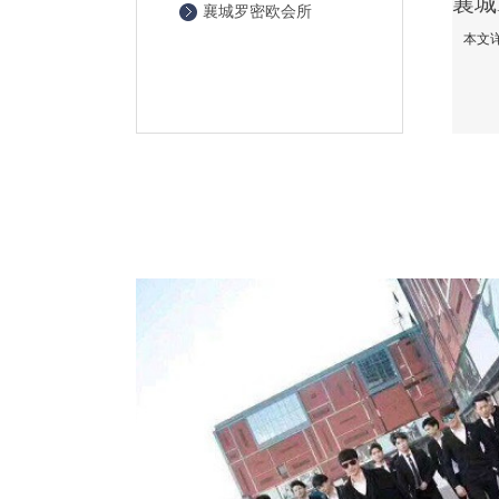
襄城罗密欧会所