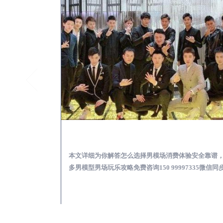
秦都KTV酒吧会所男模少爷男公关招聘-高薪招聘
秦都出差
关招聘攻略，更多
本文详细为你解答怎么选择男模场消费体验安全靠谱
97335微信同步！
多男模型男场玩乐攻略免费咨询150 99997335微信同