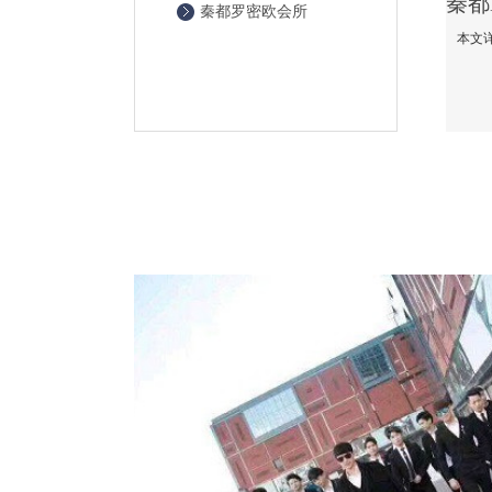
秦都罗密欧会所