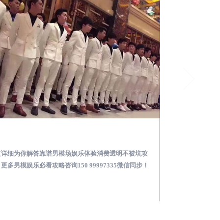
秦都怎么样选择靠谱男模场娱乐体验消费透明不被坑
文详细为你解答靠谱男模场娱乐体验消费透明不被坑攻
本文详细为你解答
更多男模娱乐必看攻略咨询150 99997335微信同步！
关于男模面试防坑攻