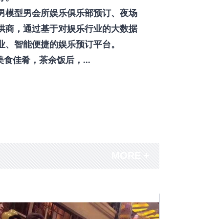
男模型男会所娱乐俱乐部预订、夜场
供商，通过基于对娱乐行业的大数据
业、智能便捷的娱乐预订平台。
佳肴，茶余饭后，...
MORE +