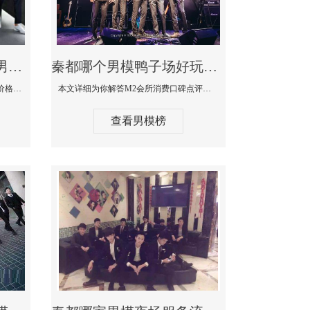
秦都最大有名生意最好男模少爷场KTV体验-嫚城国际KTV消费价格点评
秦都哪个男模鸭子场好玩陪酒服务好-M2会所KTV消费口碑点评
本文详细为你解答嫚城国际KTV消费价格口碑点评，更多关于最大有名生意最好男模少爷场KTV体验免费咨询150 99997335微信同步！
本文详细为你解答M2会所消费口碑点评，更多关于哪个男模鸭子场好玩陪酒服务好免费咨询150 99997335微信同步！
查看男模榜