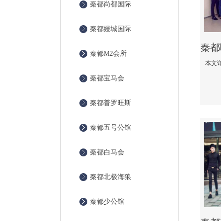
秦都尚都国际
秦都嫚城国际
秦都M2会所
秦都宝马会
秦都普罗旺斯
秦都五号公馆
秦都白马会
秦都北极海狼
秦都少公馆