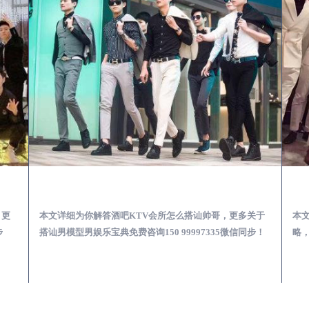
第一次到外地-怎么选择男模场消费体验安全靠谱必看
秦都酒吧KTV会所怎么搭讪帅哥-用什么样的方式搭讪成功率高
，更
本文详细为你解答酒吧KTV会所怎么搭讪帅哥，更多关于
本
步
搭讪男模型男娱乐宝典免费咨询150 99997335微信同步！
略，