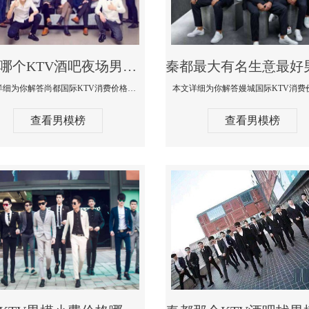
秦都哪个KTV酒吧夜场男模公关型男最帅-尚都国际KTV消费价格点评
本文详细为你解答尚都国际KTV消费价格点评，更多关于哪个KTV酒吧夜场男模公关型男最帅免费咨询150 99997335微信同步
查看男模榜
查看男模榜