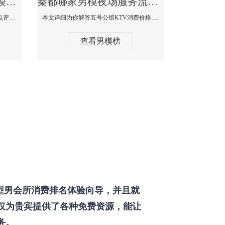
秦都那个KTV酒吧找男模帅哥男妓多-普罗旺斯KTV真实口碑点评
秦都哪家男模夜场服务流程全面-五号公馆KTV消费价格点评
本文详细为你解答普罗旺斯消费价格点评，更多关于那个KTV酒吧找男模帅哥最多免费咨询150 99997335微信同步！
本文详细为你解答五号公馆KTV消费价格，更多关于哪家男模夜场服务流程全面免费咨询150 99997335微信同步！
查看男模榜
型男会所消费排名体验向导，并且就
仅为贵宾提供了各种免费资源，能让
务。