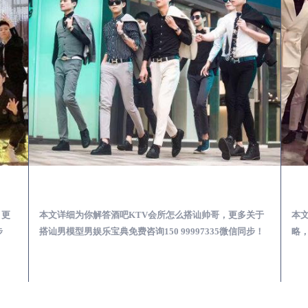
第一次到外地-怎么选择男模场消费体验安全靠谱必看
徐闻酒吧KTV会所怎么搭讪帅哥-用什么样的方式搭讪成功率高
，更
本文详细为你解答酒吧KTV会所怎么搭讪帅哥，更多关于
本
步
搭讪男模型男娱乐宝典免费咨询150 99997335微信同步！
略，