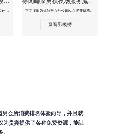
徐闻那个KTV酒吧找男模帅哥男妓多-普罗旺斯KTV真实口碑点评
徐闻哪家男模夜场服务流程全面-五号公馆KTV消费价格点评
本文详细为你解答普罗旺斯消费价格点评，更多关于那个KTV酒吧找男模帅哥最多免费咨询150 99997335微信同步！
本文详细为你解答五号公馆KTV消费价格，更多关于哪家男模夜场服务流程全面免费咨询150 99997335微信同步！
查看男模榜
型男会所消费排名体验向导，并且就
仅为贵宾提供了各种免费资源，能让
务。