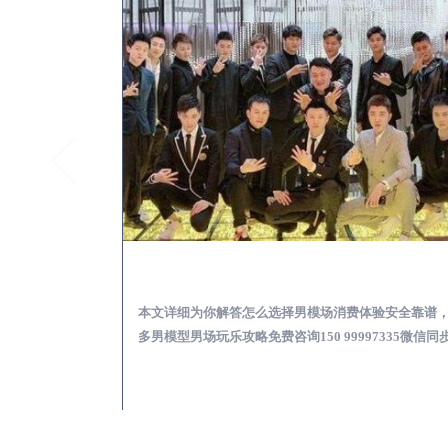
徐闻KTV酒吧会所男模少爷男公关招聘-高薪招聘
徐闻出差
关招聘攻略，更多
本文详细为你解答怎么选择男模场消费体验安全靠谱
97335微信同步！
多男模型男场玩乐攻略免费咨询150 99997335微信同