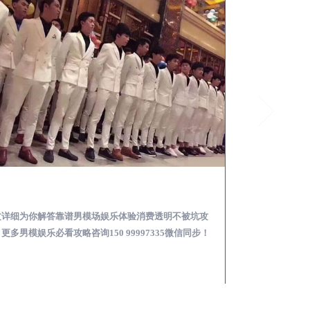
徐闻怎么样选择靠谱男模场娱乐体验消费透明不被坑
文详细为你解答靠谱男模场娱乐体验消费透明不被坑攻
本文详细为你解答
更多男模娱乐必看攻略咨询150 99997335微信同步！
关于男模面试防坑攻