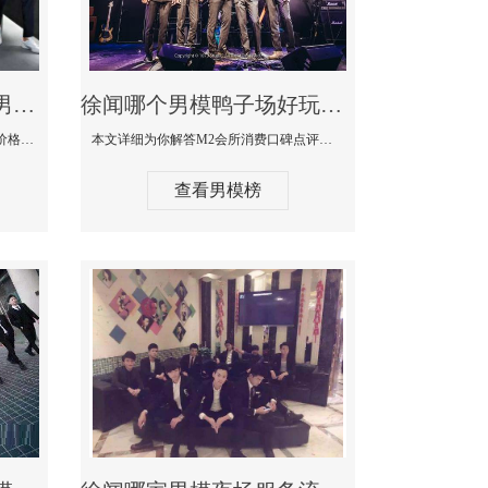
徐闻最大有名生意最好男模少爷场KTV体验-嫚城国际KTV消费价格点评
徐闻哪个男模鸭子场好玩陪酒服务好-M2会所KTV消费口碑点评
本文详细为你解答嫚城国际KTV消费价格口碑点评，更多关于最大有名生意最好男模少爷场KTV体验免费咨询150 99997335微信同步！
本文详细为你解答M2会所消费口碑点评，更多关于哪个男模鸭子场好玩陪酒服务好免费咨询150 99997335微信同步！
查看男模榜