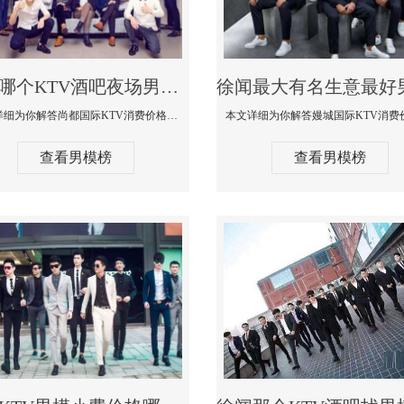
徐闻哪个KTV酒吧夜场男模公关型男最帅-尚都国际KTV消费价格点评
本文详细为你解答尚都国际KTV消费价格点评，更多关于哪个KTV酒吧夜场男模公关型男最帅免费咨询150 99997335微信同步
查看男模榜
查看男模榜