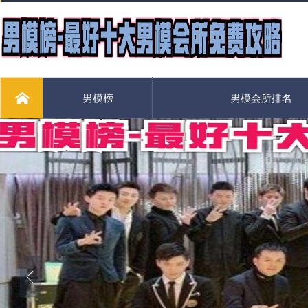
男模榜
男模会所排名