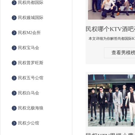
民权尚都国际
民权嫚城国际
民权M2会所
民权宝马会
查看男模
民权普罗旺斯
民权五号公馆
民权白马会
民权北极海狼
民权少公馆