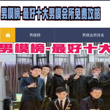
男模榜
男模会所排名