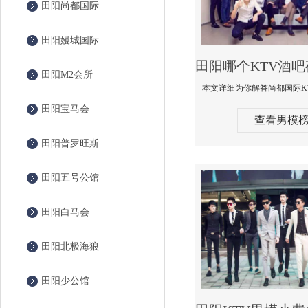
田阳尚都国际
田阳嫚城国际
田阳M2会所
田阳宝马会
查看男模
田阳普罗旺斯
田阳五号公馆
田阳白马会
田阳北极海狼
田阳少公馆