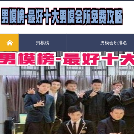
男模榜
男模会所排名