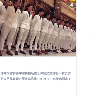
上栗怎么样选择靠谱男模场娱乐体验消费透明不被坑
文详细为你解答靠谱男模场娱乐体验消费透明不被坑攻
本文详细为你解答
更多男模娱乐必看攻略咨询150 99997335微信同步！
关于男模面试防坑攻