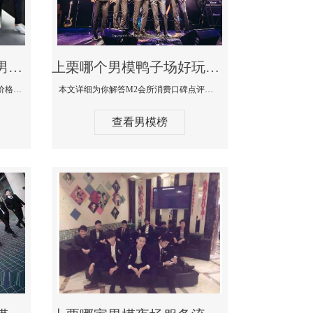
上栗最大有名生意最好男模少爷场KTV体验-嫚城国际KTV消费价格点评
上栗哪个男模鸭子场好玩陪酒服务好-M2会所KTV消费口碑点评
本文详细为你解答嫚城国际KTV消费价格口碑点评，更多关于最大有名生意最好男模少爷场KTV体验免费咨询150 99997335微信同步！
本文详细为你解答M2会所消费口碑点评，更多关于哪个男模鸭子场好玩陪酒服务好免费咨询150 99997335微信同步！
查看男模榜