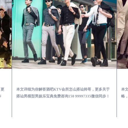
第一次到外地-怎么选择男模场消费体验安全靠谱必看
上栗酒吧KTV会所怎么搭讪帅哥-用什么样的方式搭讪成功率高
，更
本文详细为你解答酒吧KTV会所怎么搭讪帅哥，更多关于
本
步
搭讪男模型男娱乐宝典免费咨询150 99997335微信同步！
略，