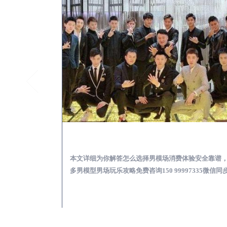
上栗KTV酒吧会所男模少爷男公关招聘-高薪招聘
上栗出差
关招聘攻略，更多
本文详细为你解答怎么选择男模场消费体验安全靠谱
97335微信同步！
多男模型男场玩乐攻略免费咨询150 99997335微信同