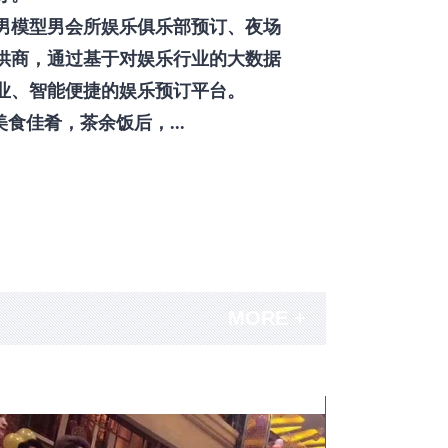
男模型男会所娱乐俱乐部预订、夜场
供商，通过基于对娱乐行业的大数据
业、智能便捷的娱乐预订平台。
佳肴，茶余饭后，...
MORE +