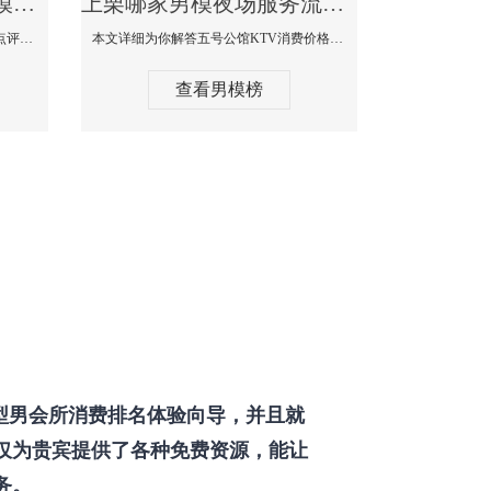
上栗那个KTV酒吧找男模帅哥男妓多-普罗旺斯KTV真实口碑点评
上栗哪家男模夜场服务流程全面-五号公馆KTV消费价格点评
本文详细为你解答普罗旺斯消费价格点评，更多关于那个KTV酒吧找男模帅哥最多免费咨询150 99997335微信同步！
本文详细为你解答五号公馆KTV消费价格，更多关于哪家男模夜场服务流程全面免费咨询150 99997335微信同步！
查看男模榜
型男会所消费排名体验向导，并且就
仅为贵宾提供了各种免费资源，能让
务。