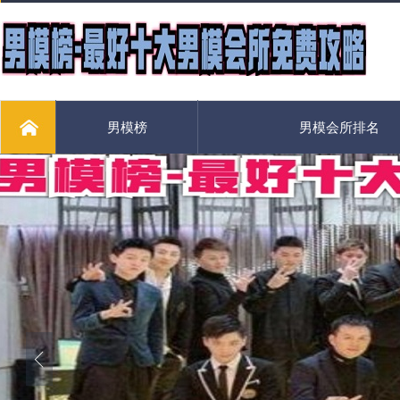
男模榜
男模会所排名