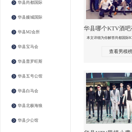
华县尚都国际
华县嫚城国际
华县M2会所
华县宝马会
查看男模
华县普罗旺斯
华县五号公馆
华县白马会
华县北极海狼
华县少公馆