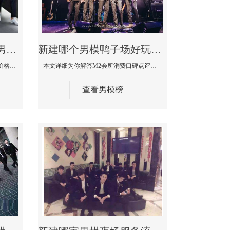
新建最大有名生意最好男模少爷场KTV体验-嫚城国际KTV消费价格点评
新建哪个男模鸭子场好玩陪酒服务好-M2会所KTV消费口碑点评
本文详细为你解答嫚城国际KTV消费价格口碑点评，更多关于最大有名生意最好男模少爷场KTV体验免费咨询150 99997335微信同步！
本文详细为你解答M2会所消费口碑点评，更多关于哪个男模鸭子场好玩陪酒服务好免费咨询150 99997335微信同步！
查看男模榜