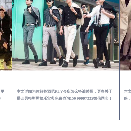
第一次到外地-怎么选择男模场消费体验安全靠谱必看
新建酒吧KTV会所怎么搭讪帅哥-用什么样的方式搭讪成功率高
，更
本文详细为你解答酒吧KTV会所怎么搭讪帅哥，更多关于
本
步
搭讪男模型男娱乐宝典免费咨询150 99997335微信同步！
略，