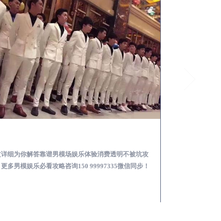
新建怎么样选择靠谱男模场娱乐体验消费透明不被坑
文详细为你解答靠谱男模场娱乐体验消费透明不被坑攻
本文详细为你解答
更多男模娱乐必看攻略咨询150 99997335微信同步！
关于男模面试防坑攻