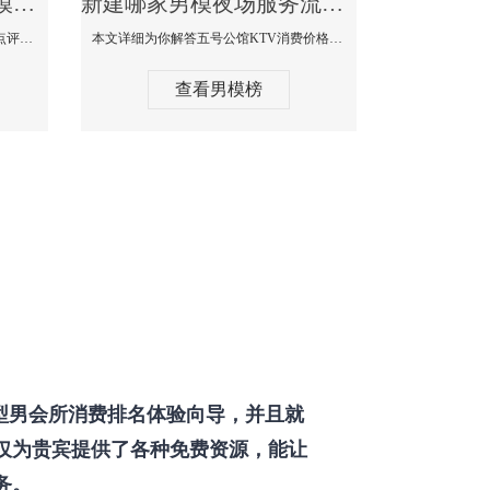
新建那个KTV酒吧找男模帅哥男妓多-普罗旺斯KTV真实口碑点评
新建哪家男模夜场服务流程全面-五号公馆KTV消费价格点评
本文详细为你解答普罗旺斯消费价格点评，更多关于那个KTV酒吧找男模帅哥最多免费咨询150 99997335微信同步！
本文详细为你解答五号公馆KTV消费价格，更多关于哪家男模夜场服务流程全面免费咨询150 99997335微信同步！
查看男模榜
型男会所消费排名体验向导，并且就
仅为贵宾提供了各种免费资源，能让
务。