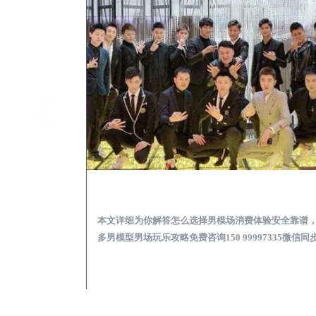
新建KTV酒吧会所男模少爷男公关招聘-高薪招聘
新建出差
关招聘攻略，更多
本文详细为你解答怎么选择男模场消费体验安全靠谱
97335微信同步！
多男模型男场玩乐攻略免费咨询150 99997335微信同