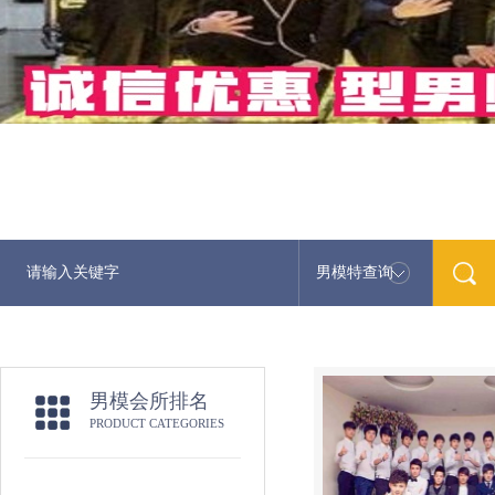
男模特查询
男模会所排名
PRODUCT CATEGORIES