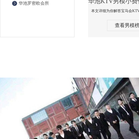
华池罗密欧会所
查看男模