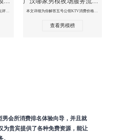
广汉那个KTV酒吧找男模帅哥男妓多-普罗旺斯KTV真实口碑点评
广汉哪家男模夜场服务流程全面-五号公馆KTV消费价格点评
本文详细为你解答普罗旺斯消费价格点评，更多关于那个KTV酒吧找男模帅哥最多免费咨询150 99997335微信同步！
本文详细为你解答五号公馆KTV消费价格，更多关于哪家男模夜场服务流程全面免费咨询150 99997335微信同步！
查看男模榜
型男会所消费排名体验向导，并且就
仅为贵宾提供了各种免费资源，能让
务。