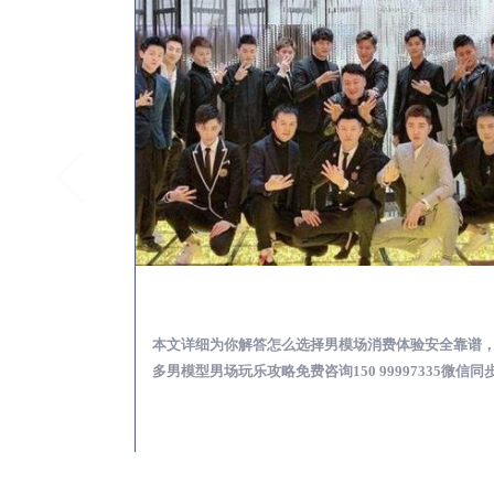
广汉KTV酒吧会所男模少爷男公关招聘-高薪招聘
广汉出差
关招聘攻略，更多
本文详细为你解答怎么选择男模场消费体验安全靠谱
97335微信同步！
多男模型男场玩乐攻略免费咨询150 99997335微信同