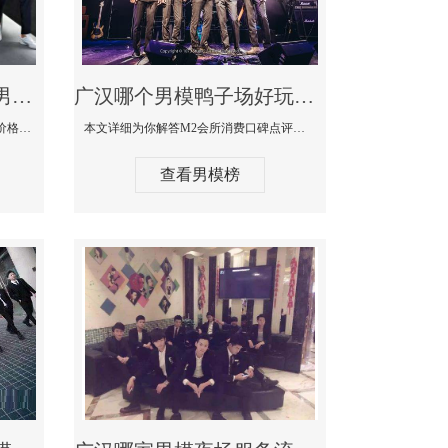
广汉最大有名生意最好男模少爷场KTV体验-嫚城国际KTV消费价格点评
广汉哪个男模鸭子场好玩陪酒服务好-M2会所KTV消费口碑点评
本文详细为你解答嫚城国际KTV消费价格口碑点评，更多关于最大有名生意最好男模少爷场KTV体验免费咨询150 99997335微信同步！
本文详细为你解答M2会所消费口碑点评，更多关于哪个男模鸭子场好玩陪酒服务好免费咨询150 99997335微信同步！
查看男模榜