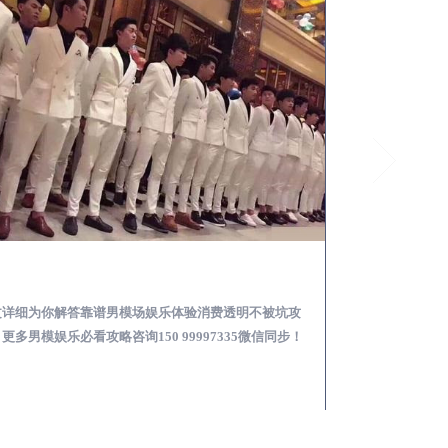
广汉怎么样选择靠谱男模场娱乐体验消费透明不被坑
文详细为你解答靠谱男模场娱乐体验消费透明不被坑攻
本文详细为你解答
更多男模娱乐必看攻略咨询150 99997335微信同步！
关于男模面试防坑攻