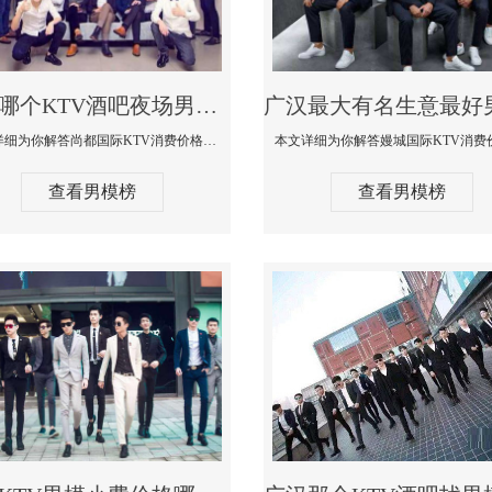
广汉哪个KTV酒吧夜场男模公关型男最帅-尚都国际KTV消费价格点评
本文详细为你解答尚都国际KTV消费价格点评，更多关于哪个KTV酒吧夜场男模公关型男最帅免费咨询150 99997335微信同步
查看男模榜
查看男模榜