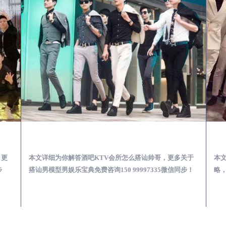
第一次到外地-怎么选择男模场消费体验安全靠谱必看
广汉酒吧KTV会所怎么搭讪帅哥-用什么样的方式搭讪成功率高
，更
本文详细为你解答酒吧KTV会所怎么搭讪帅哥，更多关于
本
步
搭讪男模型男娱乐宝典免费咨询150 99997335微信同步！
略，