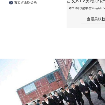
古丈罗密欧会所
查看男模