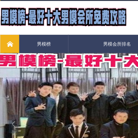
男模榜
男模会所排名