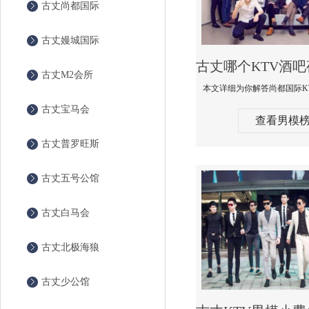
古丈尚都国际
古丈嫚城国际
古丈M2会所
古丈宝马会
查看男模
古丈普罗旺斯
古丈五号公馆
古丈白马会
古丈北极海狼
古丈少公馆