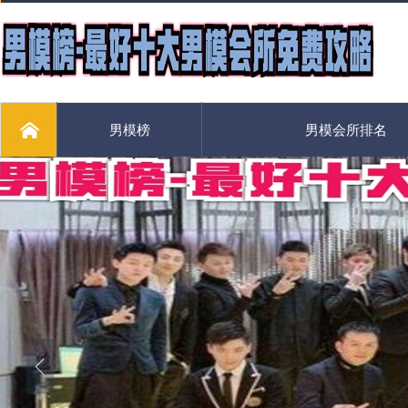
男模榜
男模会所排名