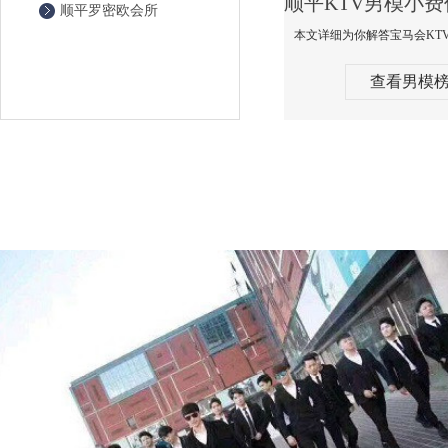
顺平罗密欧会所
查看男模