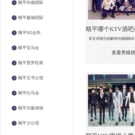
顺平尚都国际
顺平嫚城国际
顺平M2会所
顺平宝马会
查看男模
顺平普罗旺斯
顺平五号公馆
顺平白马会
顺平北极海狼
顺平少公馆