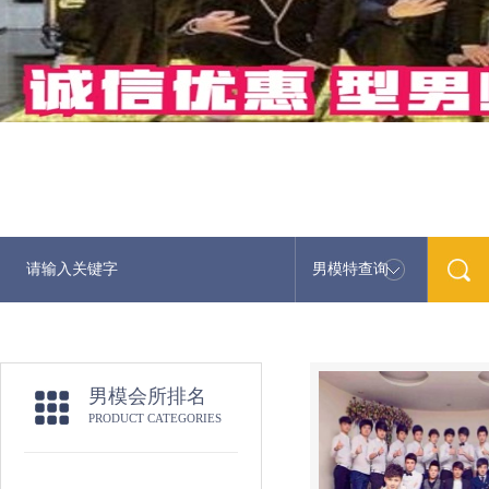
男模特查询
男模会所排名
PRODUCT CATEGORIES