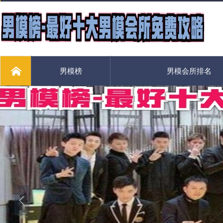
男模榜
男模会所排名