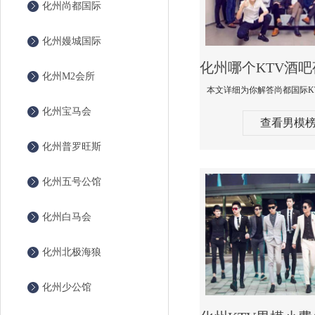
化州尚都国际
化州嫚城国际
化州M2会所
化州宝马会
查看男模
化州普罗旺斯
化州五号公馆
化州白马会
化州北极海狼
化州少公馆