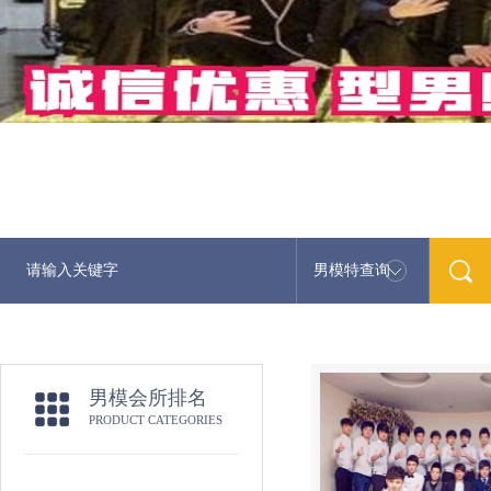
男模特查询
男模会所排名
PRODUCT CATEGORIES