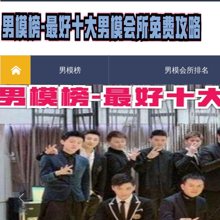
男模榜
男模会所排名