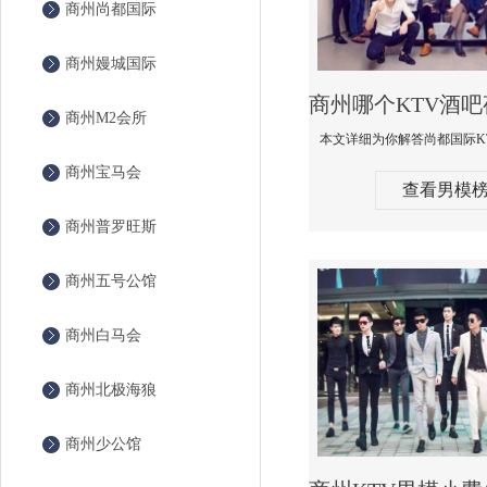
商州尚都国际
商州嫚城国际
商州M2会所
商州宝马会
查看男模
商州普罗旺斯
商州五号公馆
商州白马会
商州北极海狼
商州少公馆