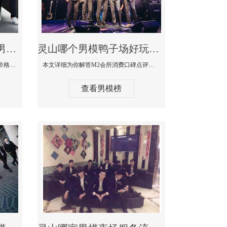
灵山最大有名生意最好男模少爷场KTV体验-嫚城国际KTV消费价格点评
灵山哪个男模鸭子场好玩陪酒服务好-M2会所KTV消费口碑点评
本文详细为你解答嫚城国际KTV消费价格口碑点评，更多关于最大有名生意最好男模少爷场KTV体验免费咨询150 99997335微信同步！
本文详细为你解答M2会所消费口碑点评，更多关于哪个男模鸭子场好玩陪酒服务好免费咨询150 99997335微信同步！
查看男模榜