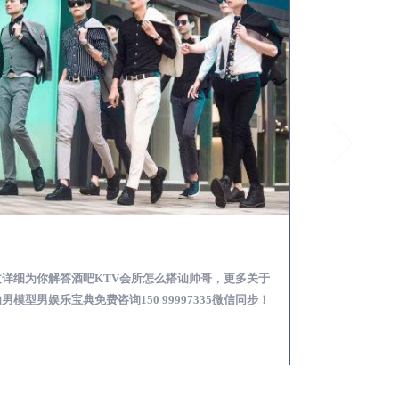
灵山酒吧KTV会所怎么搭讪帅哥-用什么样的方式搭讪成功率高
文详细为你解答酒吧KTV会所怎么搭讪帅哥，更多关于
本文详细为你解答
男模型男娱乐宝典免费咨询150 99997335微信同步！
略，更多男模娱乐必