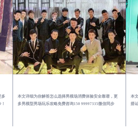
少爷男公关招聘-高薪招聘
灵山出差第一次到外地-怎么选择男模场消费体验安全靠谱必看
更多
本文详细为你解答怎么选择男模场消费体验安全靠谱，更
本
步！
多男模型男场玩乐攻略免费咨询150 99997335微信同步
搭讪