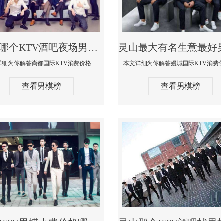
灵山哪个KTV酒吧夜场男模公关型男最帅-尚都国际KTV消费价格点评
本文详细为你解答尚都国际KTV消费价格点评，更多关于哪个KTV酒吧夜场男模公关型男最帅免费咨询150 99997335微信同步
查看男模榜
查看男模榜