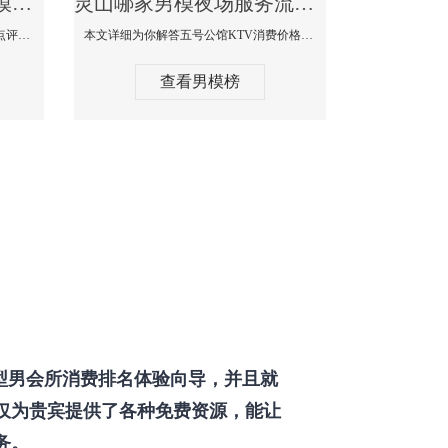
灵山那个KTV酒吧找男模帅哥男妓多-普罗旺斯KTV真实口碑点评
灵山哪家男模夜场服务流程全面-五号公馆KTV消费价格点评
本文详细为你解答普罗旺斯消费价格点评，更多关于那个KTV酒吧找男模帅哥最多免费咨询150 99997335微信同步！
本文详细为你解答五号公馆KTV消费价格，更多关于哪家男模夜场服务流程全面免费咨询150 99997335微信同步！
查看男模榜
型男会所消费排名体验向导，并且就
仅为贵宾提供了各种免费资源，能让
务。