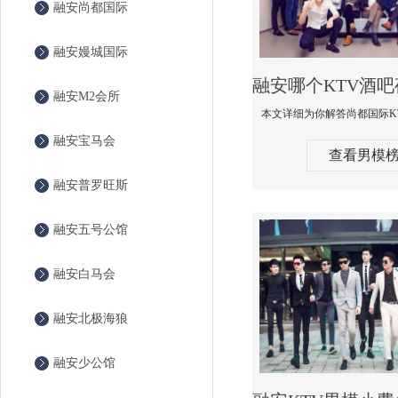
融安尚都国际
融安嫚城国际
融安M2会所
融安宝马会
查看男模
融安普罗旺斯
融安五号公馆
融安白马会
融安北极海狼
融安少公馆