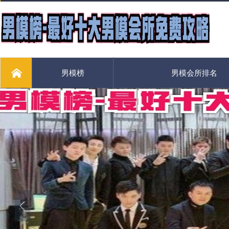
男模榜
男模会所排名