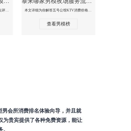
泰来那个KTV酒吧找男模帅哥男妓多-普罗旺斯KTV真实口碑点评
泰来哪家男模夜场服务流程全面-五号公馆KTV消费价格点评
本文详细为你解答普罗旺斯消费价格点评，更多关于那个KTV酒吧找男模帅哥最多免费咨询150 99997335微信同步！
本文详细为你解答五号公馆KTV消费价格，更多关于哪家男模夜场服务流程全面免费咨询150 99997335微信同步！
查看男模榜
型男会所消费排名体验向导，并且就
仅为贵宾提供了各种免费资源，能让
务。