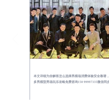
泰来KTV酒吧会所男模少爷男公关招聘-高薪招聘
泰来出差
关招聘攻略，更多
本文详细为你解答怎么选择男模场消费体验安全靠谱
97335微信同步！
多男模型男场玩乐攻略免费咨询150 99997335微信同