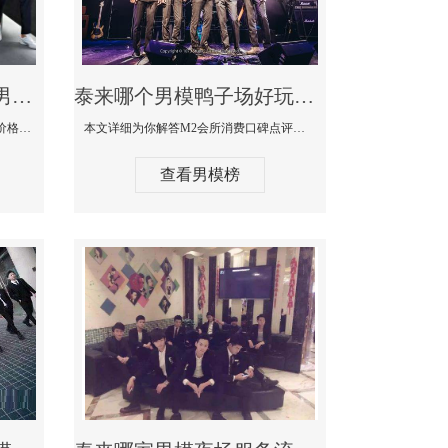
泰来最大有名生意最好男模少爷场KTV体验-嫚城国际KTV消费价格点评
泰来哪个男模鸭子场好玩陪酒服务好-M2会所KTV消费口碑点评
本文详细为你解答嫚城国际KTV消费价格口碑点评，更多关于最大有名生意最好男模少爷场KTV体验免费咨询150 99997335微信同步！
本文详细为你解答M2会所消费口碑点评，更多关于哪个男模鸭子场好玩陪酒服务好免费咨询150 99997335微信同步！
查看男模榜