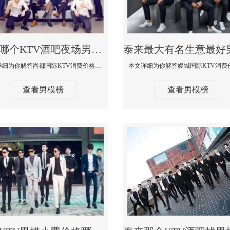
泰来哪个KTV酒吧夜场男模公关型男最帅-尚都国际KTV消费价格点评
本文详细为你解答尚都国际KTV消费价格点评，更多关于哪个KTV酒吧夜场男模公关型男最帅免费咨询150 99997335微信同步
查看男模榜
查看男模榜