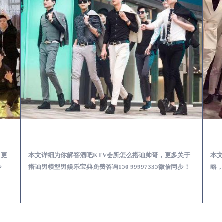
第一次到外地-怎么选择男模场消费体验安全靠谱必看
泰来酒吧KTV会所怎么搭讪帅哥-用什么样的方式搭讪成功率高
，更
本文详细为你解答酒吧KTV会所怎么搭讪帅哥，更多关于
本
步
搭讪男模型男娱乐宝典免费咨询150 99997335微信同步！
略，