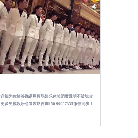
泰来怎么样选择靠谱男模场娱乐体验消费透明不被坑
文详细为你解答靠谱男模场娱乐体验消费透明不被坑攻
本文详细为你解答
更多男模娱乐必看攻略咨询150 99997335微信同步！
关于男模面试防坑攻