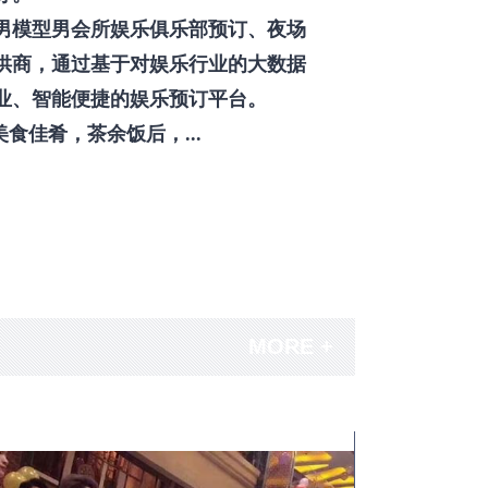
男模型男会所娱乐俱乐部预订、夜场
供商，通过基于对娱乐行业的大数据
业、智能便捷的娱乐预订平台。
佳肴，茶余饭后，...
MORE +