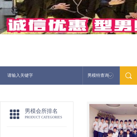
男模特查询
男模会所排名
PRODUCT CATEGORIES