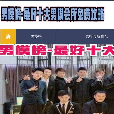
男模榜
男模会所排名