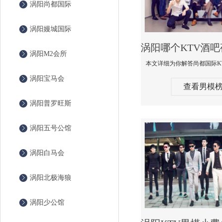
涡阳尚都国际
涡阳嫚城国际
涡阳M2会所
涡阳宝马会
查看男模
涡阳普罗旺斯
涡阳五号公馆
涡阳白马会
涡阳北极海狼
涡阳少公馆