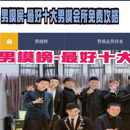
男模榜
男模会所排名