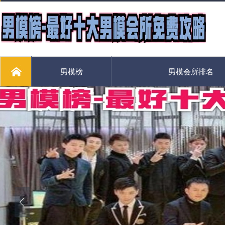
男模榜
男模会所排名