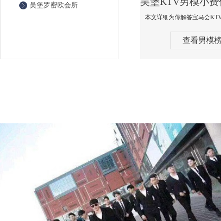
吴堡罗密欧会所
查看男模