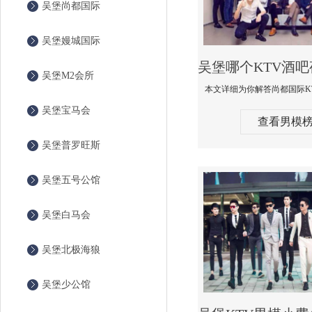
吴堡尚都国际
吴堡嫚城国际
吴堡M2会所
吴堡宝马会
查看男模
吴堡普罗旺斯
吴堡五号公馆
吴堡白马会
吴堡北极海狼
吴堡少公馆