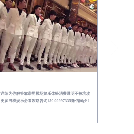
渭城怎么样选择靠谱男模场娱乐体验消费透明不被坑
文详细为你解答靠谱男模场娱乐体验消费透明不被坑攻
本文详细为你解答
更多男模娱乐必看攻略咨询150 99997335微信同步！
关于男模面试防坑攻