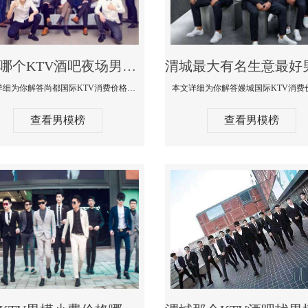
渭城哪个KTV酒吧夜场男模公关型男最帅-尚都国际KTV消费价格点评
本文详细为你解答尚都国际KTV消费价格点评，更多关于哪个KTV酒吧夜场男模公关型男最帅免费咨询150 99997335微信同步
查看男模榜
查看男模榜