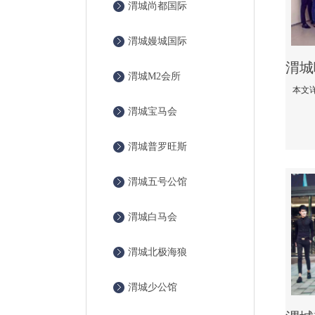
渭城尚都国际
渭城嫚城国际
渭城M2会所
渭城宝马会
渭城普罗旺斯
渭城五号公馆
渭城白马会
渭城北极海狼
渭城少公馆