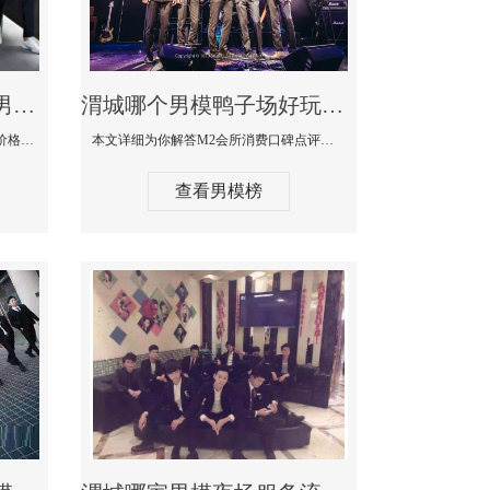
渭城最大有名生意最好男模少爷场KTV体验-嫚城国际KTV消费价格点评
渭城哪个男模鸭子场好玩陪酒服务好-M2会所KTV消费口碑点评
本文详细为你解答嫚城国际KTV消费价格口碑点评，更多关于最大有名生意最好男模少爷场KTV体验免费咨询150 99997335微信同步！
本文详细为你解答M2会所消费口碑点评，更多关于哪个男模鸭子场好玩陪酒服务好免费咨询150 99997335微信同步！
查看男模榜