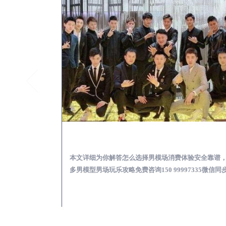
渭城KTV酒吧会所男模少爷男公关招聘-高薪招聘
渭城出差
关招聘攻略，更多
本文详细为你解答怎么选择男模场消费体验安全靠谱
97335微信同步！
多男模型男场玩乐攻略免费咨询150 99997335微信同