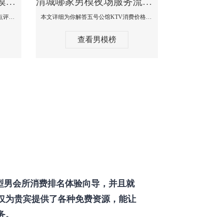
渭城那个KTV酒吧找男模帅哥男妓多-普罗旺斯KTV真实口碑点评
渭城哪家男模夜场服务流程全面-五号公馆KTV消费价格点评
本文详细为你解答普罗旺斯消费价格点评，更多关于那个KTV酒吧找男模帅哥最多免费咨询150 99997335微信同步！
本文详细为你解答五号公馆KTV消费价格，更多关于哪家男模夜场服务流程全面免费咨询150 99997335微信同步！
查看男模榜
型男会所消费排名体验向导，并且就
仅为贵宾提供了各种免费资源，能让
务。