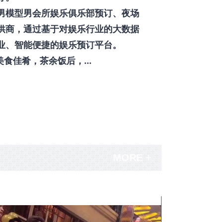
男模型男会所娱乐俱乐部预订、夜场
供商，通过基于对娱乐行业的大数据
业、智能便捷的娱乐预订平台。
佳肴，茶余饭后，...
MORE +