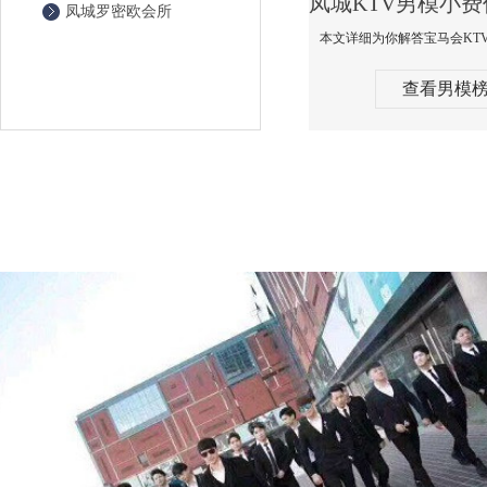
凤城罗密欧会所
查看男模