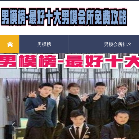
男模榜
男模会所排名