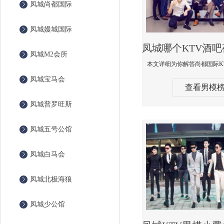
凤城尚都国际
凤城嫚城国际
凤城M2会所
凤城宝马会
查看男模
凤城普罗旺斯
凤城五号公馆
凤城白马会
凤城北极海狼
凤城少公馆