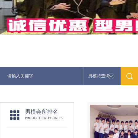
男模特查询
男模会所排名
PRODUCT CATEGORIES