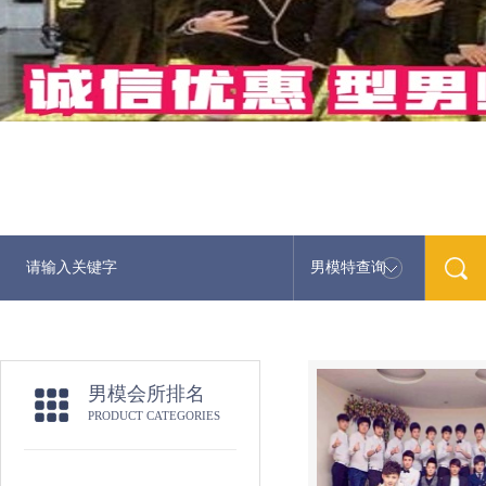
男模特查询
男模会所排名
PRODUCT CATEGORIES