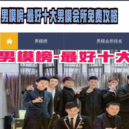
男模榜
男模会所排名