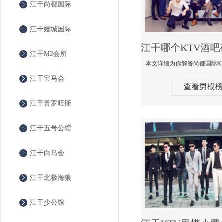
江干尚都国际
江干嫚城国际
江干M2会所
江干宝马会
查看男模
江干普罗旺斯
江干五号公馆
江干白马会
江干北极海狼
江干少公馆