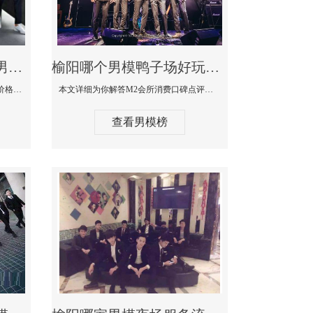
榆阳最大有名生意最好男模少爷场KTV体验-嫚城国际KTV消费价格点评
榆阳哪个男模鸭子场好玩陪酒服务好-M2会所KTV消费口碑点评
本文详细为你解答嫚城国际KTV消费价格口碑点评，更多关于最大有名生意最好男模少爷场KTV体验免费咨询150 99997335微信同步！
本文详细为你解答M2会所消费口碑点评，更多关于哪个男模鸭子场好玩陪酒服务好免费咨询150 99997335微信同步！
查看男模榜