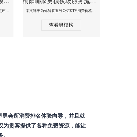
榆阳那个KTV酒吧找男模帅哥男妓多-普罗旺斯KTV真实口碑点评
榆阳哪家男模夜场服务流程全面-五号公馆KTV消费价格点评
本文详细为你解答普罗旺斯消费价格点评，更多关于那个KTV酒吧找男模帅哥最多免费咨询150 99997335微信同步！
本文详细为你解答五号公馆KTV消费价格，更多关于哪家男模夜场服务流程全面免费咨询150 99997335微信同步！
查看男模榜
型男会所消费排名体验向导，并且就
仅为贵宾提供了各种免费资源，能让
务。