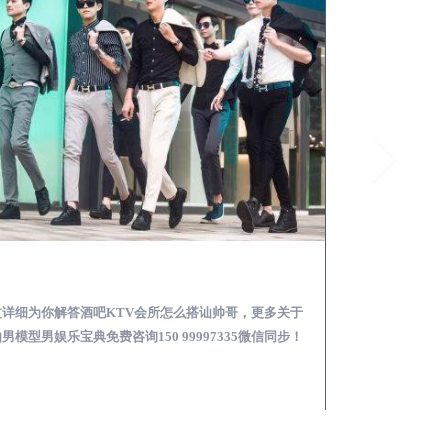
榆阳酒吧KTV会所怎么搭讪帅哥-用什么样的方式搭讪成功率高
文详细为你解答酒吧KTV会所怎么搭讪帅哥，更多关于
本文详细为你解答
男模型男娱乐宝典免费咨询150 99997335微信同步！
略，更多男模娱乐必