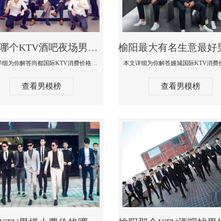
榆阳哪个KTV酒吧夜场男模公关型男最帅-尚都国际KTV消费价格点评
本文详细为你解答尚都国际KTV消费价格点评，更多关于哪个KTV酒吧夜场男模公关型男最帅免费咨询150 99997335微信同步
查看男模榜
查看男模榜