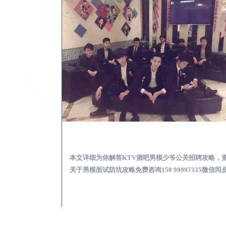
榆阳怎么样选择靠谱男模场娱乐体验消费透明不被坑
榆阳KTV酒吧会所男模
消费透明不被坑攻
本文详细为你解答KTV酒吧男模少爷公关招聘攻略，
97335微信同步！
关于男模面试防坑攻略免费咨询150 99997335微信同