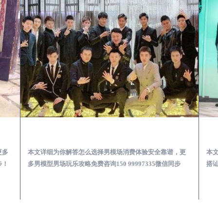
少爷男公关招聘-高薪招聘
榆阳出差第一次到外地-怎么选择男模场消费体验安全靠谱必看
更多
本文详细为你解答怎么选择男模场消费体验安全靠谱，更
本
步！
多男模型男场玩乐攻略免费咨询150 99997335微信同步
搭讪